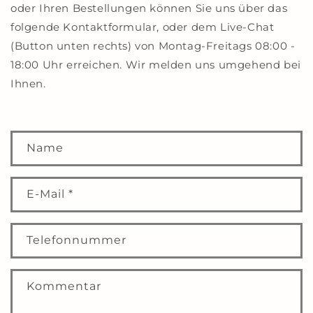
oder Ihren Bestellungen können Sie uns über das
folgende Kontaktformular, oder dem Live-Chat
(Button unten rechts) von Montag-Freitags 08:00 -
18:00 Uhr erreichen. Wir melden uns umgehend bei
Ihnen.
K
Name
o
n
t
E-Mail
*
a
k
Telefonnummer
t
f
o
Kommentar
r