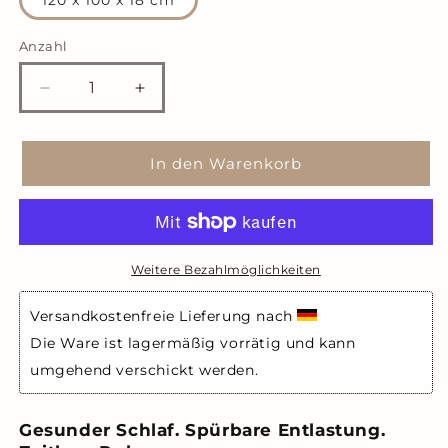
120 x 100 x 18 cm
Anzahl
Anzahl
Verringere
Erhöhe
die
die
Menge
Menge
für
für
In den Warenkorb
Hundebett
Hundebett
Wolkenruhe
Wolkenruhe
-
-
Anthrazit
Anthrazit
Weitere Bezahlmöglichkeiten
Versandkostenfreie Lieferung nach 
Die Ware ist lagermäßig vorrätig und kann 
umgehend verschickt werden.
Gesunder Schlaf. Spürbare Entlastung.