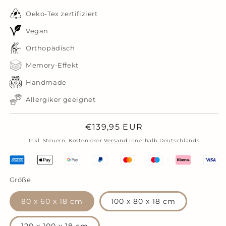
Oeko-Tex zertifiziert
Vegan
Orthopädisch
Memory-Effekt
Handmade
Allergiker geeignet
Normaler
€139,95 EUR
Preis
Inkl. Steuern. Kostenloser
Versand
innerhalb Deutschlands
Größe
80 x 60 x 18 cm
100 x 80 x 18 cm