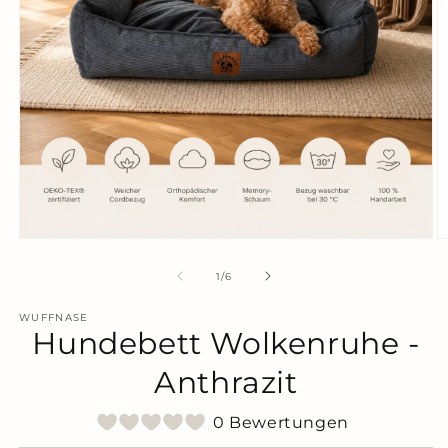
Medien
M
1
2
in
in
von
1
/
6
Modal
M
öffnen
ö
WUFFNASE
Hundebett Wolkenruhe -
Anthrazit
0 Bewertungen