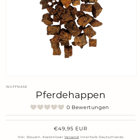
Medien
1
in
WUFFNASE
Pferdehappen
Modal
öffnen
0 Bewertungen
Normaler
€49,95 EUR
Preis
Inkl. Steuern. Kostenloser
Versand
innerhalb Deutschlands