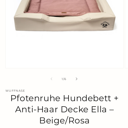
Medien
M
1
2
in
in
von
1
/
6
Modal
M
öffnen
ö
WUFFNASE
Pfotenruhe Hundebett +
Anti-Haar Decke Ella –
Beige/Rosa