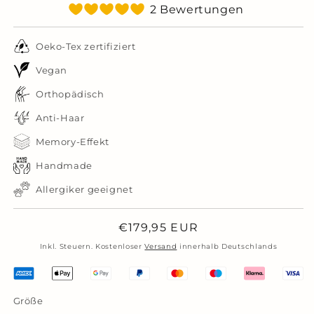
2 Bewertungen
Oeko-Tex zertifiziert
Vegan
Orthopädisch
Anti-Haar
Memory-Effekt
Handmade
Allergiker geeignet
Normaler
€179,95 EUR
Preis
Inkl. Steuern. Kostenloser
Versand
innerhalb Deutschlands
Größe