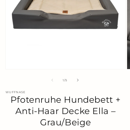
Medien
M
1
2
in
in
von
1
/
5
Modal
M
öffnen
ö
WUFFNASE
Pfotenruhe Hundebett +
Anti-Haar Decke Ella –
Grau/Beige